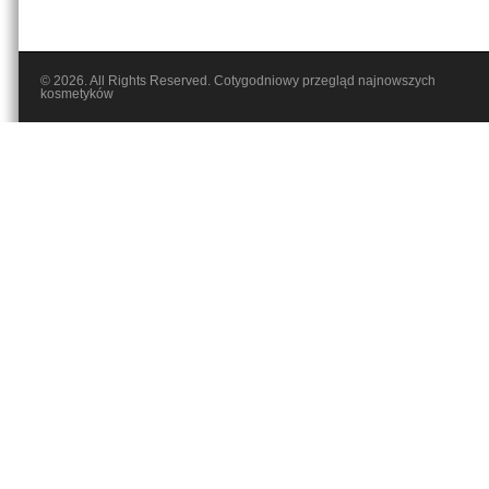
© 2026. All Rights Reserved. Cotygodniowy przegląd najnowszych
kosmetyków