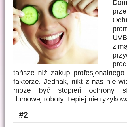
Dom
prze
Och
pro
UVB
zim
prz
pro
tańsze niż zakup profesjonalneg
faktorze. Jednak, nikt z nas nie w
może być stopień ochrony sk
domowej roboty. Lepiej nie ryzykow
#2